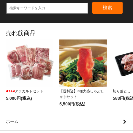
検索
売れ筋商品
アラカルトセット
【送料込】3種大盛しゃぶし
切り落とし
ゃぶセット
5,000円(税込)
583円(税込
5,500円(税込)
ホーム