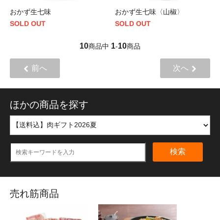
おかず生七味
おかず生七味〈山椒〉
SOLD OUT
SOLD OUT
10
1
10
商品中
-
商品
前へ
次へ
ほかの商品を探す
検索
売れ筋商品