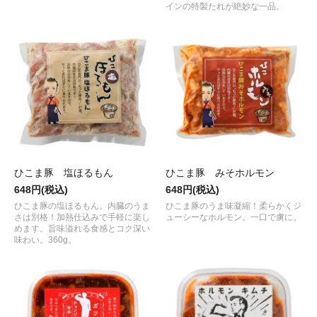
インの特製たれが絶妙な一品。
ひこま豚 塩ほるもん
ひこま豚 みそホルモン
648円(税込)
648円(税込)
ひこま豚の塩ほるもん。内臓のうま
ひこま豚のうま味凝縮！柔らかくジ
さは別格！加熱仕込みで手軽に楽し
ューシーなホルモン。一口で虜に。
めます。旨味溢れる食感とコク深い
味わい。360g。