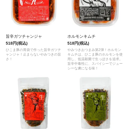
旨辛ガツチャンジャ
ホルモンキムチ
518円(税込)
518円(税込)
ひこま豚の胃袋で作った旨辛ガツチ
やみつきおつまみ第2弾！ホルモン
ャンジャ！止まらないやみつきの旨
キムチは、ひこま豚のホルモンを使
さ！
用し、低温殺菌で生っぽさを追求。
旨辛中毒性に、スパイシーでジュー
シーな虜になる味！