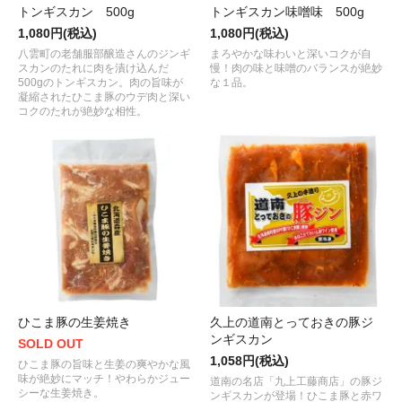
トンギスカン 500g
トンギスカン味噌味 500g
1,080円(税込)
1,080円(税込)
八雲町の老舗服部醸造さんのジンギ
まろやかな味わいと深いコクが自
スカンのたれに肉を漬け込んだ
慢！肉の味と味噌のバランスが絶妙
500gのトンギスカン。肉の旨味が
な１品。
凝縮されたひこま豚のウデ肉と深い
コクのたれが絶妙な相性。
ひこま豚の生姜焼き
久上の道南とっておきの豚ジ
ンギスカン
SOLD OUT
1,058円(税込)
ひこま豚の旨味と生姜の爽やかな風
味が絶妙にマッチ！やわらかジュー
道南の名店「九上工藤商店」の豚ジ
シーな生姜焼き。
ンギスカンが登場！ひこま豚と赤ワ